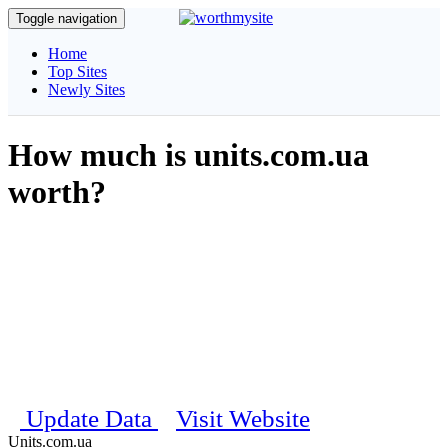
Toggle navigation
Home
Top Sites
Newly Sites
How much is units.com.ua
worth?
Get complete information about your website, our unique algorithm
will calculate and estimate the daily visitors, pagerank, traffic details
and social stats etc..
Estimated Worth
$ 100
Last updated on 12th December 2025 12:54:23 PM
Update Data
Visit Website
Units.com.ua